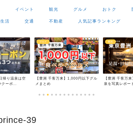
場
イベント
観光
グルメ
おトク
生活
交通
不動産
人気記事ランキング
グルメ
観光
日帰り温泉は空
【豊洲 千客万来】1,000円以下グル
【豊洲 千客万
ーポ...
メまとめ
泉を写真レポー
prince-39