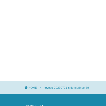
HOME
toyosu-20230721-shiomiprince-39