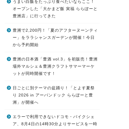
うまい白飯をたっぷり食べたいならここ！
オープンした「大かまど飯 寅福 ららぽーと
豊洲店」に行ってきた
豊洲で2,200円！「夏のアフターヌーンティ
ー」をララシャンスガーデンが開催！今日
から予約開始
豊洲の日本酒「豊酒 vol.3」を初販売！豊洲
場外マルシェ＆豊洲クラフトサマーマーケ
ットが同時開催です！
日ごとに別テーマの盆踊り！「とよす夏祭
り 2026 in アーバンドック ららぽーと豊
洲」が開催へ
エラーで利用できないドコモ・バイクシェ
ア、8月4日の14時30分よりサービスを一時