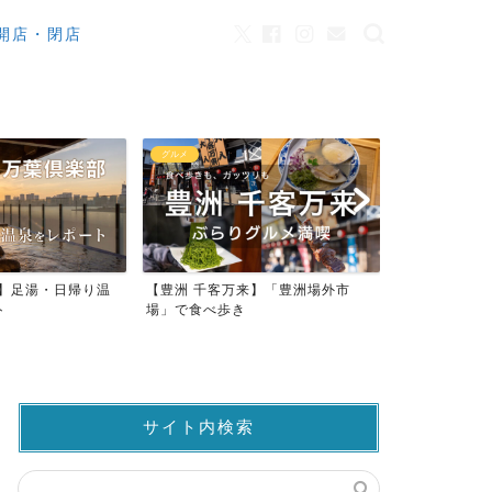
開店・閉店
グルメ
カフェ
来】足湯・日帰り温
【豊洲 千客万来】「豊洲場外市
ワンちゃんO
ト
場」で食べ歩き
ストラン23店
サイト内検索