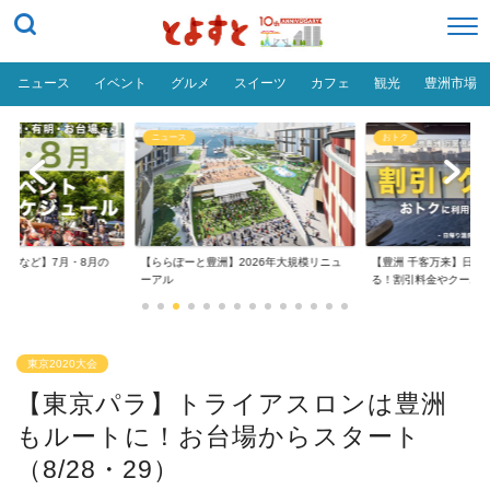
ニュース
イベント
グルメ
スイーツ
カフェ
観光
豊洲市場
ニュース
おトク
台場など】7月・8月の
【ららぽーと豊洲】2026年大規模リニュ
【豊洲 千客万来】日帰
..
ーアル
る！割引料金やクーポ..
東京2020大会
【東京パラ】トライアスロンは豊洲
もルートに！お台場からスタート
（8/28・29）