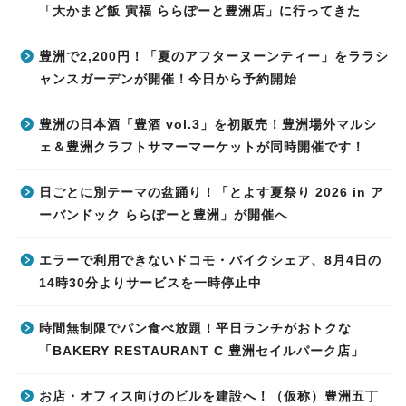
「大かまど飯 寅福 ららぽーと豊洲店」に行ってきた
豊洲で2,200円！「夏のアフターヌーンティー」をララシ
ャンスガーデンが開催！今日から予約開始
豊洲の日本酒「豊酒 vol.3」を初販売！豊洲場外マルシ
ェ＆豊洲クラフトサマーマーケットが同時開催です！
日ごとに別テーマの盆踊り！「とよす夏祭り 2026 in ア
ーバンドック ららぽーと豊洲」が開催へ
エラーで利用できないドコモ・バイクシェア、8月4日の
14時30分よりサービスを一時停止中
時間無制限でパン食べ放題！平日ランチがおトクな
「BAKERY RESTAURANT C 豊洲セイルパーク店」
お店・オフィス向けのビルを建設へ！（仮称）豊洲五丁