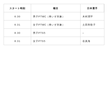
スタート時刻
種目
日本選手
6:30
男子PTWC（車いす対象）
木村潤平
6:31
女子PTWC（車いす対象）
土田和歌子
8:30
男子PTS5
–
8:31
女子PTS5
谷真海