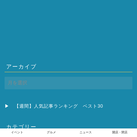
アーカイブ
ア
ー
カ
イ
ブ
▶
【週間】人気記事ランキング ベスト30
カテゴリー
イベント
グルメ
ニュース
開店・閉店