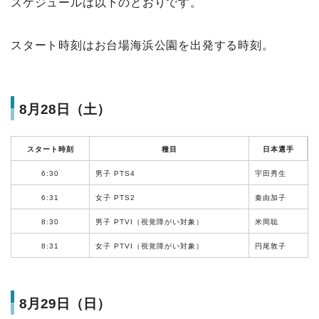
スケジュールは以下のとおりです。
スタート時刻はお台場海浜公園を出発する時刻。
8月28日（土）
スタート時刻
種目
日本選手
6:30
男子 PTS4
宇田秀生
6:31
女子 PTS2
秦由加子
8:30
男子 PTVI（視覚障がい対象）
米岡聡
8:31
女子 PTVI（視覚障がい対象）
円尾敦子
8月29日（日）