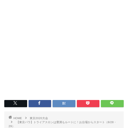
HOME
東京2020大会
【東京パラ】トライアスロンは豊洲もルートに！お台場からスタート（8/28・
29）