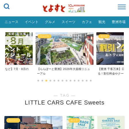
ニュース
イベント
グルメ
スイーツ
カフェ
観光
豊洲市場
ニュース
おトク
台場など】7月・8月の
【ららぽーと豊洲】2026年大規模リニュ
【豊洲 千客万来】日帰
..
ーアル
る！割引料金やクーポ..
― TAG ―
LITTLE CARS CAFE Sweets
スイーツ
おトク