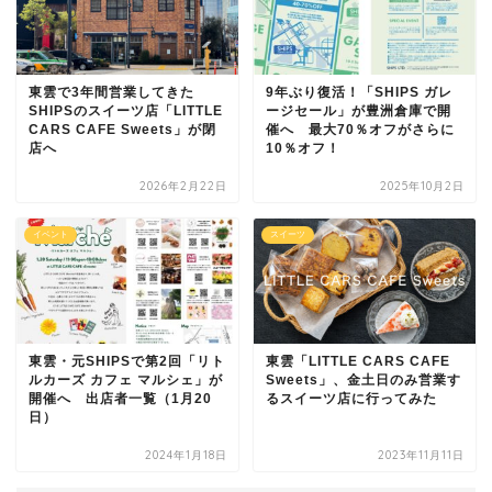
東雲で3年間営業してきた
9年ぶり復活！「SHIPS ガレ
SHIPSのスイーツ店「LITTLE
ージセール」が豊洲倉庫で開
CARS CAFE Sweets」が閉
催へ 最大70％オフがさらに
店へ
10％オフ！
2026年2月22日
2025年10月2日
イベント
スイーツ
東雲・元SHIPSで第2回「リト
東雲「LITTLE CARS CAFE
ルカーズ カフェ マルシェ」が
Sweets」、金土日のみ営業す
開催へ 出店者一覧（1月20
るスイーツ店に行ってみた
日）
2024年1月18日
2023年11月11日