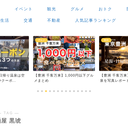
場
イベント
観光
グルメ
おトク
生活
交通
不動産
人気記事ランキング
グルメ
観光
日帰り温泉は空
【豊洲 千客万来】1,000円以下グル
【豊洲 千客万
ーポ...
メまとめ
泉を写真レポー
― TAG ―
麺屋 黒琥