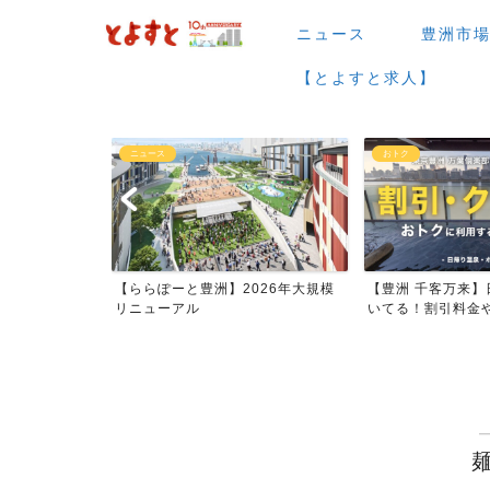
ニュース
豊洲市
【とよすと求人】
ニュース
おトク
場など】7月・
【ららぽーと豊洲】2026年大規模
【豊洲 千客万来】
ー...
リニューアル
いてる！割引料金やク