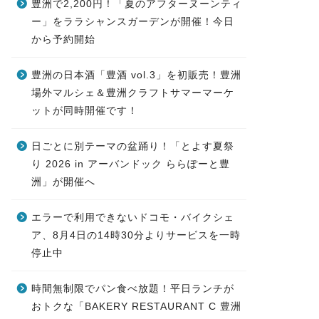
豊洲で2,200円！「夏のアフターヌーンティ
ー」をララシャンスガーデンが開催！今日
から予約開始
豊洲の日本酒「豊酒 vol.3」を初販売！豊洲
場外マルシェ＆豊洲クラフトサマーマーケ
ットが同時開催です！
日ごとに別テーマの盆踊り！「とよす夏祭
り 2026 in アーバンドック ららぽーと豊
洲」が開催へ
エラーで利用できないドコモ・バイクシェ
ア、8月4日の14時30分よりサービスを一時
停止中
時間無制限でパン食べ放題！平日ランチが
おトクな「BAKERY RESTAURANT C 豊洲