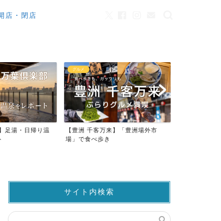
開店・閉店
グルメ
カフェ
来】足湯・日帰り温
【豊洲 千客万来】「豊洲場外市
ワンちゃんO
ト
場」で食べ歩き
ストラン23店
サイト内検索