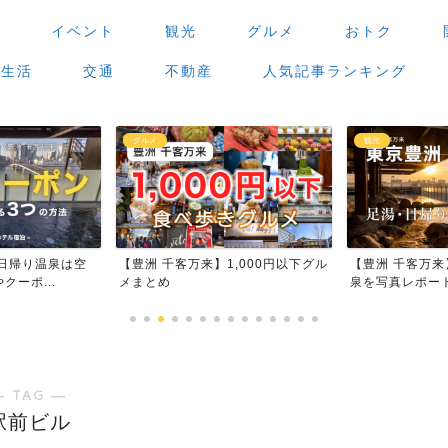
場
イベント
観光
グルメ
おトク
生活
交通
不動産
人気記事ランキング
グルメ
観光
日帰り温泉は空
【豊洲 千客万来】1,000円以下グル
【豊洲 千客万
ーポ...
メまとめ
泉を写真レポー
― TAG ―
駅前ビル