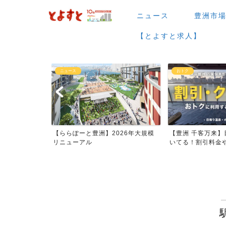
ニュース
豊洲市
【とよすと求人】
ニュース
おトク
場など】7月・
【ららぽーと豊洲】2026年大規模
【豊洲 千客万来】
ー...
リニューアル
いてる！割引料金やク