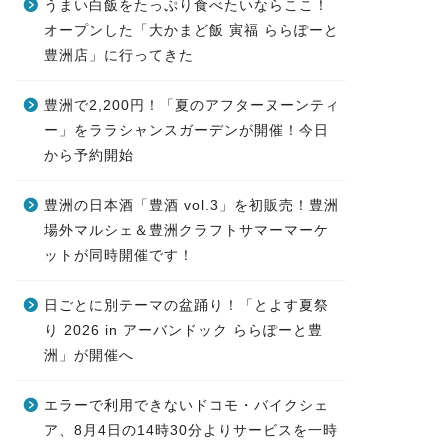
うまい白飯をたっぷり食べたいならここ！
オープンした「大かまど飯 寅福 ららぽーと
豊洲店」に行ってきた
豊洲で2,200円！「夏のアフターヌーンティ
ー」をララシャンスガーデンが開催！今日
から予約開始
豊洲の日本酒「豊酒 vol.3」を初販売！豊洲
場外マルシェ＆豊洲クラフトサマーマーケ
ットが同時開催です！
日ごとに別テーマの盆踊り！「とよす夏祭
り 2026 in アーバンドック ららぽーと豊
洲」が開催へ
エラーで利用できないドコモ・バイクシェ
ア、8月4日の14時30分よりサービスを一時