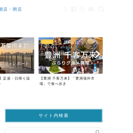
開店・閉店
グルメ
カフェ
来】足湯・日帰り温
【豊洲 千客万来】「豊洲場外市
ワンちゃんO
ト
場」で食べ歩き
ストラン23店
サイト内検索