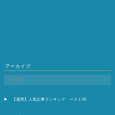
アーカイブ
ア
ー
カ
イ
ブ
▶
【週間】人気記事ランキング ベスト30