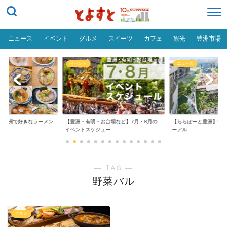
ニュース
イベント
グルメ
スイーツ
カフェ
観光
豊洲市場
イベント
ニュース
だ「豊洲で好きなラーメン
【豊洲・有明・お台場など】7月・8月の
【ららぽーと豊洲】20
イベントスケジュー...
ーアル
― TAG ―
野菜バル
グルメ