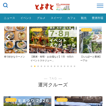
ニュース
イベント
グルメ
スイーツ
カフェ
観光
豊洲市場
イベント
ニュース
だ「豊洲で好きなラーメン
【豊洲・有明・お台場など】7月・8月の
【ららぽーと豊洲】20
イベントスケジュー...
ーアル
― TAG ―
運河クルーズ
イベント
ニュース