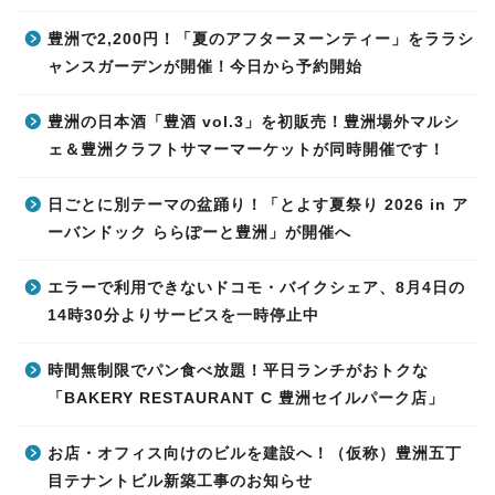
豊洲で2,200円！「夏のアフターヌーンティー」をララシ
ャンスガーデンが開催！今日から予約開始
豊洲の日本酒「豊酒 vol.3」を初販売！豊洲場外マルシ
ェ＆豊洲クラフトサマーマーケットが同時開催です！
日ごとに別テーマの盆踊り！「とよす夏祭り 2026 in ア
ーバンドック ららぽーと豊洲」が開催へ
エラーで利用できないドコモ・バイクシェア、8月4日の
14時30分よりサービスを一時停止中
時間無制限でパン食べ放題！平日ランチがおトクな
「BAKERY RESTAURANT C 豊洲セイルパーク店」
お店・オフィス向けのビルを建設へ！（仮称）豊洲五丁
目テナントビル新築工事のお知らせ