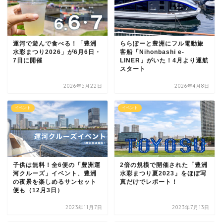
運河で遊んで食べる！「豊洲
ららぽーと豊洲にフル電動旅
水彩まつり2026」が6月6日・
客船「Nihonbashi e-
7日に開催
LINER」がいた！4月より運航
スタート
2026年5月22日
2026年4月8日
イベント
イベント
子供は無料！全6便の「豊洲運
2倍の規模で開催された「豊洲
河クルーズ」イベント、豊洲
水彩まつり夏2023」をほぼ写
の夜景を楽しめるサンセット
真だけでレポート！
便も（12月3日）
2023年11月7日
2023年7月13日