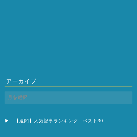
アーカイブ
ア
ー
カ
イ
ブ
▶
【週間】人気記事ランキング ベスト30