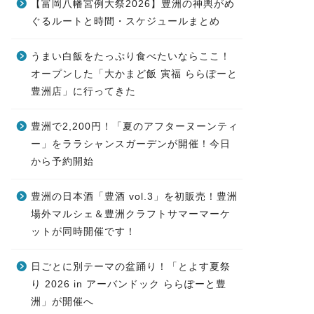
【富岡八幡宮例大祭2026】豊洲の神輿がめ
ぐるルートと時間・スケジュールまとめ
うまい白飯をたっぷり食べたいならここ！
オープンした「大かまど飯 寅福 ららぽーと
豊洲店」に行ってきた
豊洲で2,200円！「夏のアフターヌーンティ
ー」をララシャンスガーデンが開催！今日
から予約開始
豊洲の日本酒「豊酒 vol.3」を初販売！豊洲
場外マルシェ＆豊洲クラフトサマーマーケ
ットが同時開催です！
日ごとに別テーマの盆踊り！「とよす夏祭
り 2026 in アーバンドック ららぽーと豊
洲」が開催へ