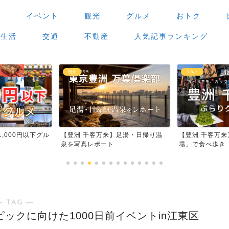
場
イベント
観光
グルメ
おトク
生活
交通
不動産
人気記事ランキング
観光
グルメ
,000円以下グル
【豊洲 千客万来】足湯・日帰り温
【豊洲 千客万
泉を写真レポート
場」で食べ歩き
― TAG ―
ピックに向けた1000日前イベントin江東区