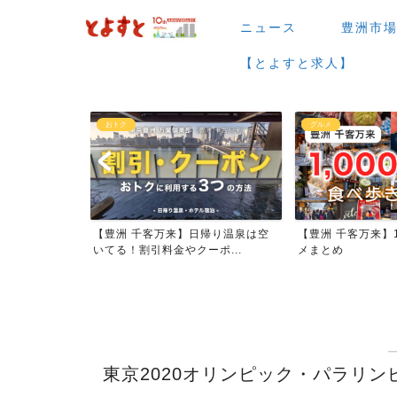
ニュース
豊洲市
【とよすと求人】
おトク
グルメ
026年大規模
【豊洲 千客万来】日帰り温泉は空
【豊洲 千客万来】1
いてる！割引料金やクーポ...
メまとめ
東京2020オリンピック・パラリン