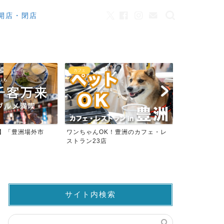
開店・閉店
カフェ
観光
来】「豊洲場外市
ワンちゃんOK！豊洲のカフェ・レ
豊洲市場でマ
ストラン23店
仲卸売場MAP
サイト内検索