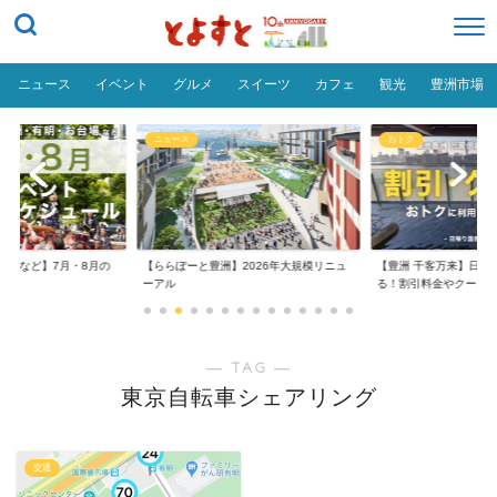
ニュース
イベント
グルメ
スイーツ
カフェ
観光
豊洲市場
ニュース
おトク
台場など】7月・8月の
【ららぽーと豊洲】2026年大規模リニュ
【豊洲 千客万来】日帰
..
ーアル
る！割引料金やクーポ..
― TAG ―
東京自転車シェアリング
交通