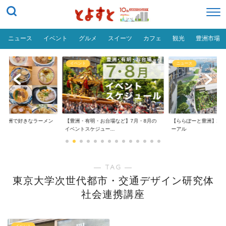
ニュース
イベント
グルメ
スイーツ
カフェ
観光
豊洲市場
イベント
ニュース
だ「豊洲で好きなラーメン
【豊洲・有明・お台場など】7月・8月の
【ららぽーと豊洲】20
イベントスケジュー...
ーアル
― TAG ―
東京大学次世代都市・交通デザイン研究体
社会連携講座