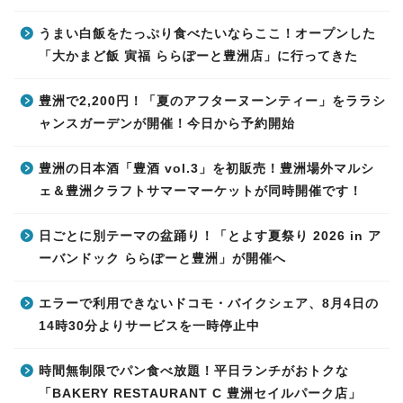
うまい白飯をたっぷり食べたいならここ！オープンした
「大かまど飯 寅福 ららぽーと豊洲店」に行ってきた
豊洲で2,200円！「夏のアフターヌーンティー」をララシ
ャンスガーデンが開催！今日から予約開始
豊洲の日本酒「豊酒 vol.3」を初販売！豊洲場外マルシ
ェ＆豊洲クラフトサマーマーケットが同時開催です！
日ごとに別テーマの盆踊り！「とよす夏祭り 2026 in ア
ーバンドック ららぽーと豊洲」が開催へ
エラーで利用できないドコモ・バイクシェア、8月4日の
14時30分よりサービスを一時停止中
時間無制限でパン食べ放題！平日ランチがおトクな
「BAKERY RESTAURANT C 豊洲セイルパーク店」