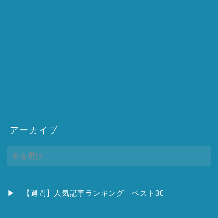
アーカイブ
ア
ー
カ
イ
ブ
▶
【週間】人気記事ランキング ベスト30