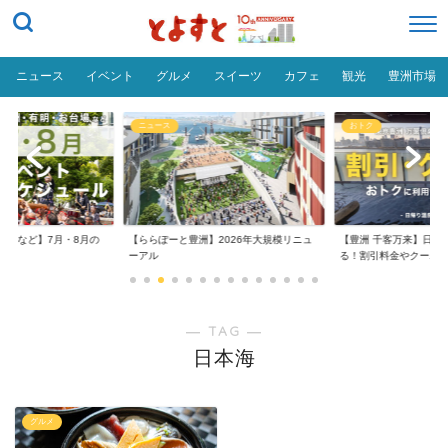
ニュース
イベント
グルメ
スイーツ
カフェ
観光
豊洲市場
ニュース
おトク
台場など】7月・8月の
【ららぽーと豊洲】2026年大規模リニュ
【豊洲 千客万来】日帰
..
ーアル
る！割引料金やクーポ..
― TAG ―
日本海
グルメ