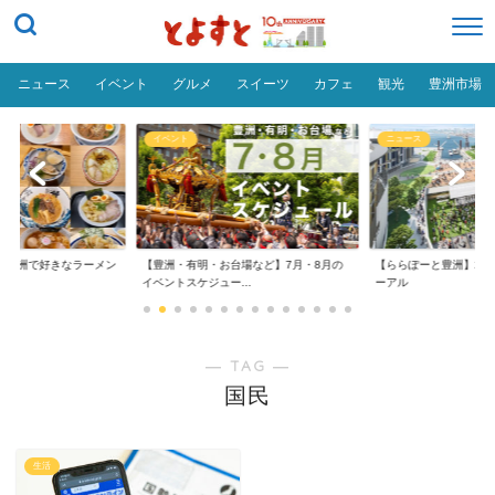
ニュース
イベント
グルメ
スイーツ
カフェ
観光
豊洲市場
イベント
ニュース
だ「豊洲で好きなラーメン
【豊洲・有明・お台場など】7月・8月の
【ららぽーと豊洲】20
イベントスケジュー...
ーアル
― TAG ―
国民
生活