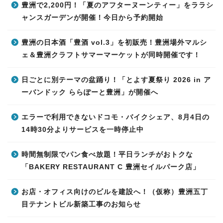
豊洲で2,200円！「夏のアフターヌーンティー」をララシ
ャンスガーデンが開催！今日から予約開始
豊洲の日本酒「豊酒 vol.3」を初販売！豊洲場外マルシ
ェ＆豊洲クラフトサマーマーケットが同時開催です！
日ごとに別テーマの盆踊り！「とよす夏祭り 2026 in ア
ーバンドック ららぽーと豊洲」が開催へ
エラーで利用できないドコモ・バイクシェア、8月4日の
14時30分よりサービスを一時停止中
時間無制限でパン食べ放題！平日ランチがおトクな
「BAKERY RESTAURANT C 豊洲セイルパーク店」
お店・オフィス向けのビルを建設へ！（仮称）豊洲五丁
目テナントビル新築工事のお知らせ