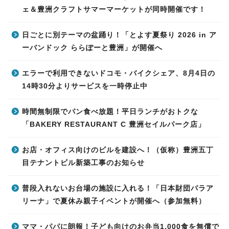
ェ＆豊洲クラフトサマーマーケットが同時開催です！
日ごとに別テーマの盆踊り！「とよす夏祭り 2026 in ア
ーバンドック ららぽーと豊洲」が開催へ
エラーで利用できないドコモ・バイクシェア、8月4日の
14時30分よりサービスを一時停止中
時間無制限でパン食べ放題！平日ランチがおトクな
「BAKERY RESTAURANT C 豊洲セイルパーク店」
お店・オフィス向けのビルを建設へ！（仮称）豊洲五丁
目テナントビル新築工事のお知らせ
普段入れないお台場の施設に入れる！「日本財団パラア
リーナ」で夏休み親子イベントが開催へ（参加無料）
ママ・パパに朗報！子ども向けのお弁当1,000食を無償で