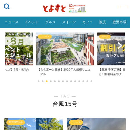
ニュース
イベント
グルメ
スイーツ
カフェ
観光
豊洲市場
ニュース
おトク
台場など】7月・8月の
【ららぽーと豊洲】2026年大規模リニュ
【豊洲 千客万来】日帰
..
ーアル
る！割引料金やクーポ..
― TAG ―
台風15号
東京2020大会
ニュース