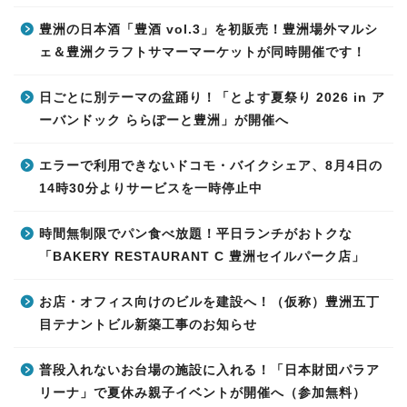
豊洲の日本酒「豊酒 vol.3」を初販売！豊洲場外マルシ
ェ＆豊洲クラフトサマーマーケットが同時開催です！
日ごとに別テーマの盆踊り！「とよす夏祭り 2026 in ア
ーバンドック ららぽーと豊洲」が開催へ
エラーで利用できないドコモ・バイクシェア、8月4日の
14時30分よりサービスを一時停止中
時間無制限でパン食べ放題！平日ランチがおトクな
「BAKERY RESTAURANT C 豊洲セイルパーク店」
お店・オフィス向けのビルを建設へ！（仮称）豊洲五丁
目テナントビル新築工事のお知らせ
普段入れないお台場の施設に入れる！「日本財団パラア
リーナ」で夏休み親子イベントが開催へ（参加無料）