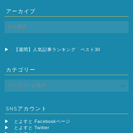
アーカイブ
ア
ー
カ
イ
ブ
▶
【週間】人気記事ランキング ベスト30
カテゴリー
SNSアカウント
▶
とよすと Facebookページ
▶
とよすと Twitter