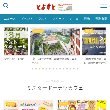
ニュース
イベント
グルメ
スイーツ
カフェ
観光
豊洲市場
ニュース
おトク
台場など】7月・8月の
【ららぽーと豊洲】2026年大規模リニュ
【豊洲 千客万来】日帰
..
ーアル
る！割引料金やクーポ..
― TAG ―
ミスタードーナツカフェ
おトク
おトク