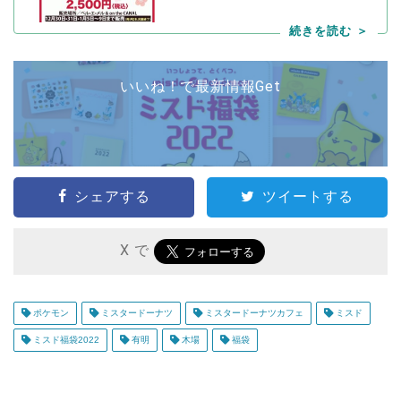
いいね！で最新情報Get
シェアする
ツイートする
X で
ポケモン
ミスタードーナツ
ミスタードーナツカフェ
ミスド
ミスド福袋2022
有明
木場
福袋