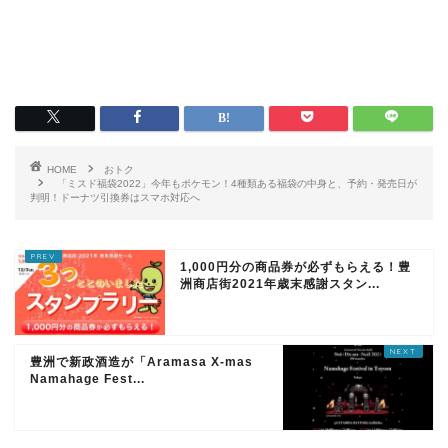
HOME
おトク
「ミスド福袋2022」今年もポケモン！4種類ある福袋の中身と、予約・発売日が
判明！ドーナツ引換券はスマホ対応へ
1,000円分の商品券が必ずもらえる！豊
洲商店街2021年歳末感謝スタン...
豊洲で新政酒造が「Aramasa X-mas
Namahage Fest...