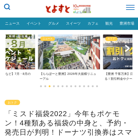
ニュース
イベント
グルメ
スイーツ
カフェ
観光
豊洲市場
ニュース
おトク
台場など】7月・8月の
【ららぽーと豊洲】2026年大規模リニュ
【豊洲 千客万来】日帰
..
ーアル
る！割引料金やクーポ..
おトク
「ミスド福袋2022」今年もポケモ
ン！4種類ある福袋の中身と、予約・
発売日が判明！ドーナツ引換券はスマ