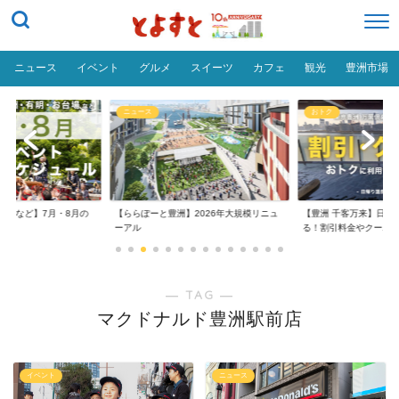
ニュース
イベント
グルメ
スイーツ
カフェ
観光
豊洲市場
ニュース
おトク
台場など】7月・8月の
【ららぽーと豊洲】2026年大規模リニュ
【豊洲 千客万来】日帰
..
ーアル
る！割引料金やクーポ..
― TAG ―
マクドナルド豊洲駅前店
イベント
ニュース