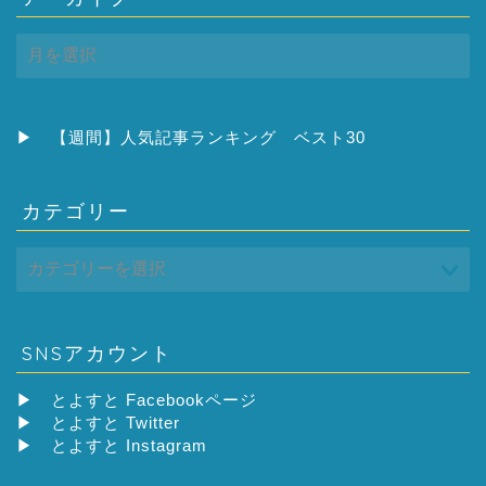
ア
ー
カ
イ
ブ
▶
【週間】人気記事ランキング ベスト30
カテゴリー
SNSアカウント
▶
とよすと Facebookページ
▶
とよすと Twitter
▶
とよすと Instagram