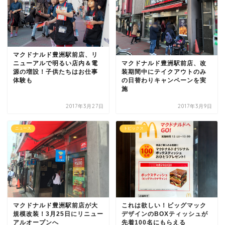
マクドナルド豊洲駅前店、リ
マクドナルド豊洲駅前店、改
ニューアルで明るい店内＆電
装期間中にテイクアウトのみ
源の増設！子供たちはお仕事
の日替わりキャンペーンを実
体験も
施
2017年3月27日
2017年3月9日
ニュース
トピックス
マクドナルド豊洲駅前店が大
これは欲しい！ビッグマック
規模改装！3月25日にリニュー
デザインのBOXティッシュが
アルオープンへ
先着100名にもらえる