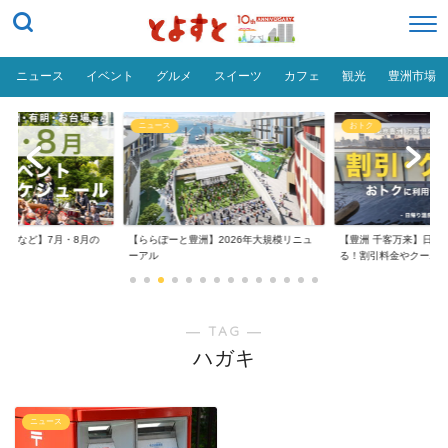
ニュース
イベント
グルメ
スイーツ
カフェ
観光
豊洲市場
ニュース
おトク
台場など】7月・8月の
【ららぽーと豊洲】2026年大規模リニュ
【豊洲 千客万来】日帰
..
ーアル
る！割引料金やクーポ..
― TAG ―
ハガキ
ニュース