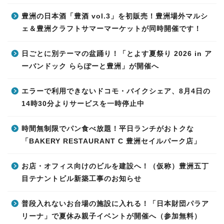
豊洲の日本酒「豊酒 vol.3」を初販売！豊洲場外マルシ
ェ＆豊洲クラフトサマーマーケットが同時開催です！
日ごとに別テーマの盆踊り！「とよす夏祭り 2026 in ア
ーバンドック ららぽーと豊洲」が開催へ
エラーで利用できないドコモ・バイクシェア、8月4日の
14時30分よりサービスを一時停止中
時間無制限でパン食べ放題！平日ランチがおトクな
「BAKERY RESTAURANT C 豊洲セイルパーク店」
お店・オフィス向けのビルを建設へ！（仮称）豊洲五丁
目テナントビル新築工事のお知らせ
普段入れないお台場の施設に入れる！「日本財団パラア
リーナ」で夏休み親子イベントが開催へ（参加無料）