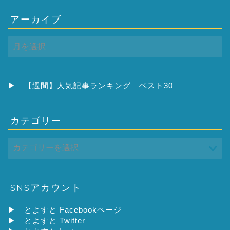
アーカイブ
ア
ー
カ
イ
ブ
▶
【週間】人気記事ランキング ベスト30
カテゴリー
SNSアカウント
▶
とよすと Facebookページ
▶
とよすと Twitter