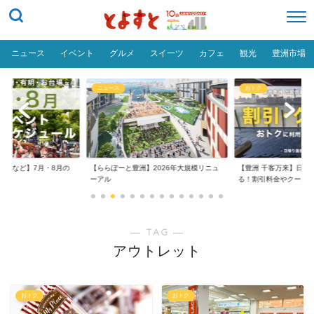
ニュース
イベント
グルメ
スイーツ
カフェ
観光
豊洲市場
ニュース
おトク
台場など】7月・8月の
【ららぽーと豊洲】2026年大規模リニュ
【豊洲 千客万来】日帰
..
ーアル
る！割引料金やクーポ..
― TAG ―
アウトレット
おトク
おトク