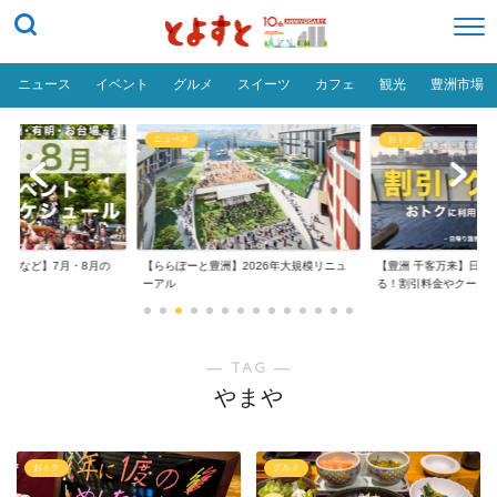
ニュース
イベント
グルメ
スイーツ
カフェ
観光
豊洲市場
ニュース
おトク
台場など】7月・8月の
【ららぽーと豊洲】2026年大規模リニュ
【豊洲 千客万来】日帰
..
ーアル
る！割引料金やクーポ..
― TAG ―
やまや
おトク
グルメ