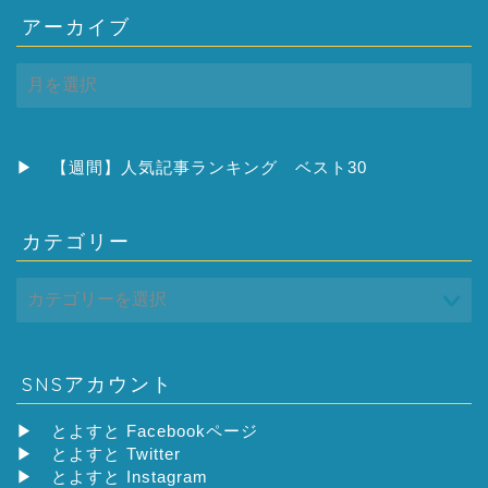
アーカイブ
ア
ー
カ
イ
ブ
▶
【週間】人気記事ランキング ベスト30
カテゴリー
SNSアカウント
▶
とよすと Facebookページ
▶
とよすと Twitter
▶
とよすと Instagram