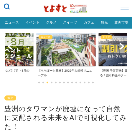
ニュース
イベント
グルメ
スイーツ
カフェ
観光
豊洲市場
ニュース
おトク
台場など】7月・8月の
【ららぽーと豊洲】2026年大規模リニュ
【豊洲 千客万来】日帰
..
ーアル
る！割引料金やクーポ..
観光
豊洲のタワマンが廃墟になって自然
に支配される未来をAIで可視化してみ
た！