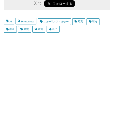
X で
AI
Photoshop
ニューラルフィルター
写真
晴海
有明
東雲
豊洲
辰巳