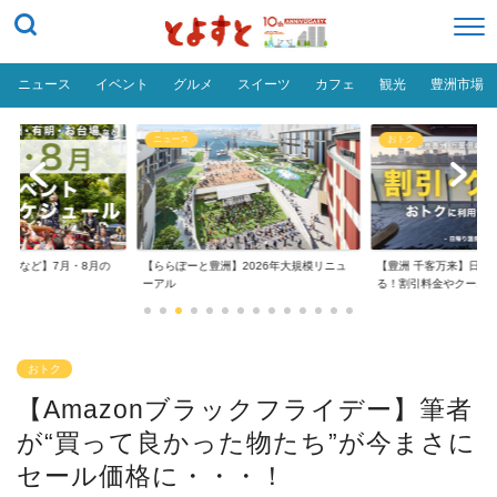
ニュース
イベント
グルメ
スイーツ
カフェ
観光
豊洲市場
ニュース
おトク
台場など】7月・8月の
【ららぽーと豊洲】2026年大規模リニュ
【豊洲 千客万来】日帰
..
ーアル
る！割引料金やクーポ..
おトク
【Amazonブラックフライデー】筆者
が“買って良かった物たち”が今まさに
セール価格に・・・！