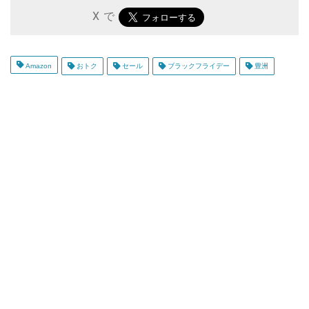
X で
Amazon
おトク
セール
ブラックフライデー
豊洲