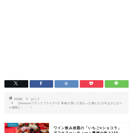
HOME
おトク
【Amazonブラックフライデー】筆者が“買って良かった物たち”が今まさにセー
ル価格に・・・！
ワイン飲み放題の「いちごxショコラ」
アフタヌーンティー！豊洲の地上165...