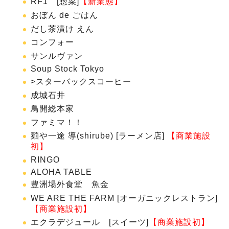
RF1 [惣菜]
【新業態】
おぼん de ごはん
だし茶漬け えん
コンフォー
サンルヴァン
Soup Stock Tokyo
>スターバックスコーヒー
成城石井
鳥開総本家
ファミマ！！
麺や一途 導(shirube) [ラーメン店]
【商業施設
初】
RINGO
ALOHA TABLE
豊洲場外食堂 魚金
WE ARE THE FARM [オーガニックレストラン]
【商業施設初】
エクラデジュール [スイーツ]
【商業施設初】