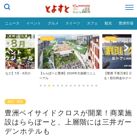
ニュース
イベント
グルメ
スイーツ
カフェ
観光
豊洲市場
ニュース
おトク
台場など】7月・8月の
【ららぽーと豊洲】2026年大規模リニュ
【豊洲 千客万来】日帰
..
ーアル
る！割引料金やクーポ..
開店・閉店
豊洲ベイサイドクロスが開業！商業施
設はららぽーと、上層階には三井ガー
デンホテルも