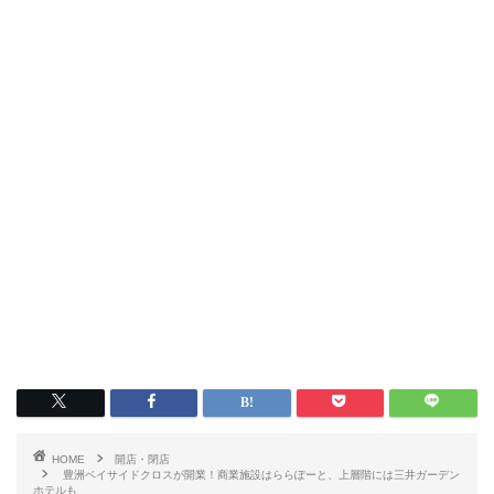
HOME
開店・閉店
豊洲ベイサイドクロスが開業！商業施設はららぽーと、上層階には三井ガーデン
ホテルも