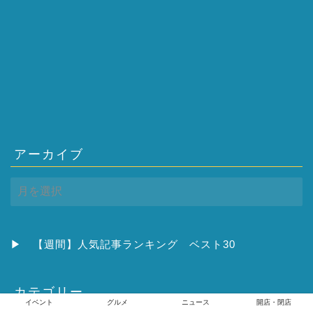
アーカイブ
ア
ー
カ
イ
ブ
▶
【週間】人気記事ランキング ベスト30
カテゴリー
イベント
グルメ
ニュース
開店・閉店