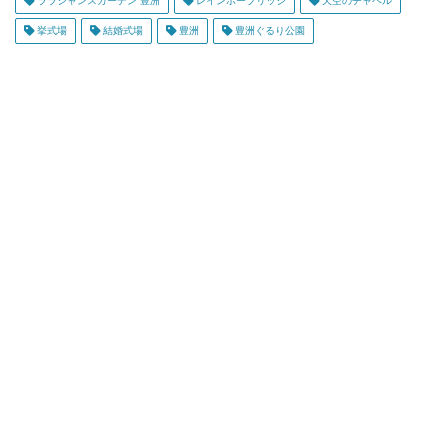
ララシャンスガーデン 豊洲
レインボーブリッジ
天空のチャペル
挙式場
結婚式場
豊洲
豊洲ぐるり公園