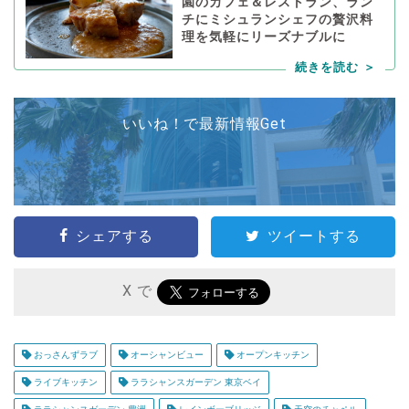
園のカフェ＆レストラン、ラン
チにミシュランシェフの贅沢料
理を気軽にリーズナブルに
いいね！で最新情報Get
シェアする
ツイートする
X で
おっさんずラブ
オーシャンビュー
オープンキッチン
ライブキッチン
ララシャンスガーデン 東京ベイ