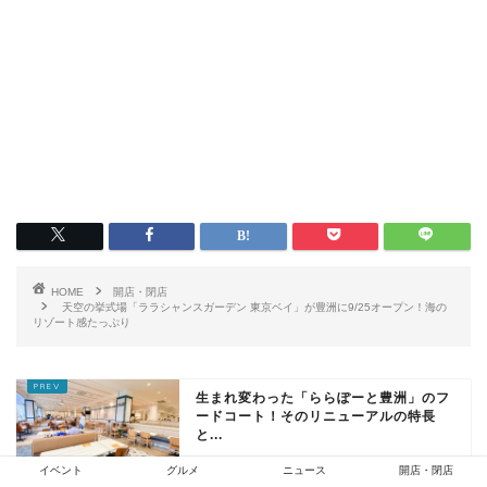
HOME
開店・閉店
天空の挙式場「ララシャンスガーデン 東京ベイ」が豊洲に9/25オープン！海の
リゾート感たっぷり
生まれ変わった「ららぽーと豊洲」のフ
ードコート！そのリニューアルの特長
と...
イベント
グルメ
ニュース
開店・閉店