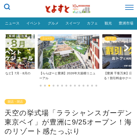
ニュース
イベント
グルメ
スイーツ
カフェ
観光
豊洲市場
ニュース
おトク
台場など】7月・8月の
【ららぽーと豊洲】2026年大規模リニュ
【豊洲 千客万来】日帰
..
ーアル
る！割引料金やクーポ..
開店・閉店
天空の挙式場「ララシャンスガーデン
東京ベイ」が豊洲に9/25オープン！海
のリゾート感たっぷり