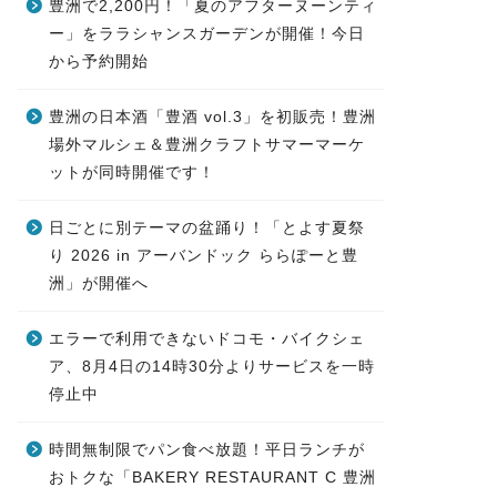
豊洲で2,200円！「夏のアフターヌーンティ
ー」をララシャンスガーデンが開催！今日
から予約開始
豊洲の日本酒「豊酒 vol.3」を初販売！豊洲
場外マルシェ＆豊洲クラフトサマーマーケ
ットが同時開催です！
日ごとに別テーマの盆踊り！「とよす夏祭
り 2026 in アーバンドック ららぽーと豊
洲」が開催へ
エラーで利用できないドコモ・バイクシェ
ア、8月4日の14時30分よりサービスを一時
停止中
時間無制限でパン食べ放題！平日ランチが
おトクな「BAKERY RESTAURANT C 豊洲