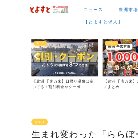
ニュース
豊洲市
【とよすと求人】
グルメ
観光
帰り温泉は空
【豊洲 千客万来】1,000円以下グル
【豊洲 千客万来】
ポ...
メまとめ
泉を写真レポート
グルメ
生まれ変わった「ららぽ