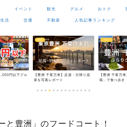
場
イベント
観光
グルメ
おトク
生活
交通
不動産
人気記事ランキング
グルメ
カフェ
足湯・日帰り温
【豊洲 千客万来】「豊洲場外市
ワンちゃんOK
場」で食べ歩き
ストラン23店
ーと豊洲」のフードコート！