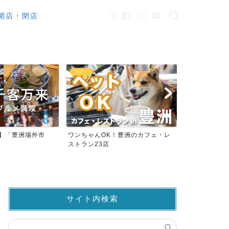
開店・閉店
観光
！豊洲のカフェ・レ
豊洲市場でマグロを買う方法と水産
ららぽーと豊
仲卸売場MAP
サイト内検索