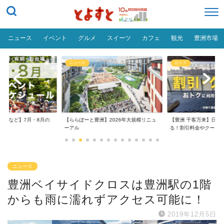
ニュース
イベント
グルメ
スイーツ
カフェ
観光
豊洲市場
ニュース
おトク
台場など】7月・8月の
【ららぽーと豊洲】2026年大規模リニュ
【豊洲 千客万来】日帰
..
ーアル
る！割引料金やクーポ..
ニュース
豊洲ベイサイドクロスは豊洲駅の1階
からも雨に濡れずアクセス可能に！
2019年12月5日