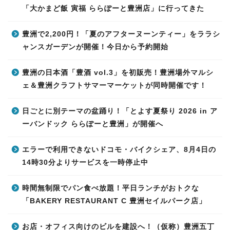
「大かまど飯 寅福 ららぽーと豊洲店」に行ってきた
豊洲で2,200円！「夏のアフターヌーンティー」をララシ
ャンスガーデンが開催！今日から予約開始
豊洲の日本酒「豊酒 vol.3」を初販売！豊洲場外マルシ
ェ＆豊洲クラフトサマーマーケットが同時開催です！
日ごとに別テーマの盆踊り！「とよす夏祭り 2026 in ア
ーバンドック ららぽーと豊洲」が開催へ
エラーで利用できないドコモ・バイクシェア、8月4日の
14時30分よりサービスを一時停止中
時間無制限でパン食べ放題！平日ランチがおトクな
「BAKERY RESTAURANT C 豊洲セイルパーク店」
お店・オフィス向けのビルを建設へ！（仮称）豊洲五丁