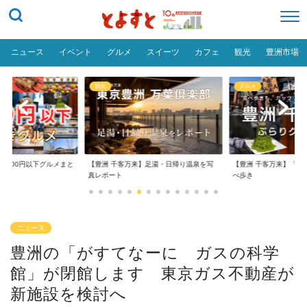
ニュース
イベント
グルメ
スイーツ
カフェ
観光
豊洲市場
観光
グルメ
1,000円以下グルメまと
【豊洲 千客万来】足湯・日帰り温泉を写
【豊洲 千客万来】「豊
真レポート
べ歩き
ニュース
豊洲の「がすてなーに ガスの科学
館」が閉館します 東京ガス不動産が
新施設を検討へ