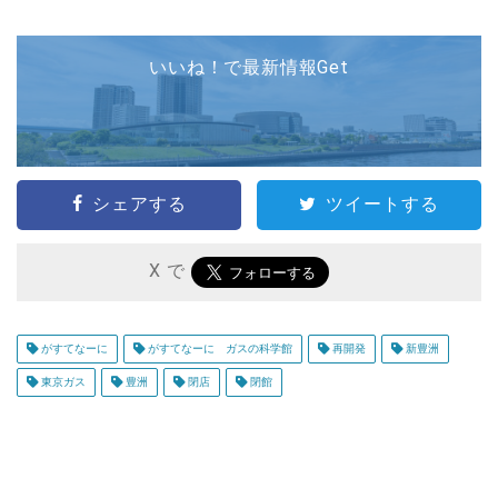
いいね！で最新情報Get
シェアする
ツイートする
X で
がすてなーに
がすてなーに ガスの科学館
再開発
新豊洲
東京ガス
豊洲
閉店
閉館