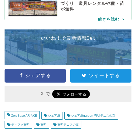
づくり 道具レンタルや種・苗
が無料
いいね！で最新情報Get
シェアする
ツイートする
X で
ZeroBase ARIAKE
シェア畑
シェア畑garden 有明テニスの森
ディファ有明
有明
有明テニスの森