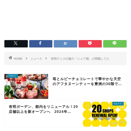
HOME
ニュース
有明テニスの森の「シェア畑」が閉園してた
苺とルビーチョコレートで華やかな天空
のアフタヌーンティーを豊洲の36階で...
有明ガーデン、館内をリニューアル！20
店舗以上を新オープンへ 2024年...