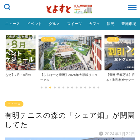
ニュース
イベント
グルメ
スイーツ
カフェ
観光
豊洲市場
ニュース
おトク
台場など】7月・8月の
【ららぽーと豊洲】2026年大規模リニュ
【豊洲 千客万来】日帰
..
ーアル
る！割引料金やクーポ..
ニュース
有明テニスの森の「シェア畑」が閉園
してた
2024年1月22日