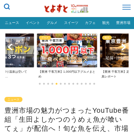
ニュース
イベント
グルメ
スイーツ
カフェ
観光
豊洲市場
グルメ
観光
】日帰り温泉は空いて
【豊洲 千客万来】1,000円以下グルメまと
【豊洲 千客万来】足湯
ポ...
め
真レポート
ニュース
豊洲市場の魅力がつまったYouTube番
組「生田よしかつのうめぇ魚が喰い
てぇ」が配信へ！旬な魚を伝え、市場