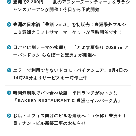
豊洲で2,200円！「夏のアフターヌーンティー」をララシ
ャンスガーデンが開催！今日から予約開始
豊洲の日本酒「豊酒 vol.3」を初販売！豊洲場外マルシ
ェ＆豊洲クラフトサマーマーケットが同時開催です！
日ごとに別テーマの盆踊り！「とよす夏祭り 2026 in ア
ーバンドック ららぽーと豊洲」が開催へ
エラーで利用できないドコモ・バイクシェア、8月4日の
14時30分よりサービスを一時停止中
時間無制限でパン食べ放題！平日ランチがおトクな
「BAKERY RESTAURANT C 豊洲セイルパーク店」
お店・オフィス向けのビルを建設へ！（仮称）豊洲五丁
目テナントビル新築工事のお知らせ