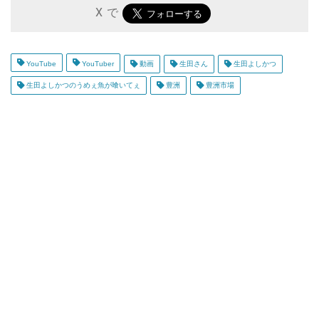
X で
YouTube
YouTuber
動画
生田さん
生田よしかつ
生田よしかつのうめぇ魚が喰いてぇ
豊洲
豊洲市場