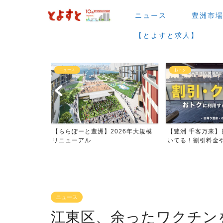
ニュース
豊洲市
【とよすと求人】
ニュース
おトク
など】7月・
【ららぽーと豊洲】2026年大規模
【豊洲 千客万来】
...
リニューアル
いてる！割引料金やク
ニュース
江東区、余ったワクチン