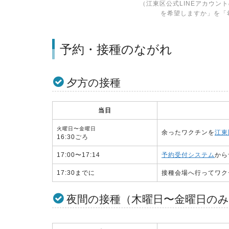
（江東区公式LINEアカウン
を希望しますか」を「
予約・接種のながれ
夕方の接種
当日
火曜日〜金曜日
余ったワクチンを
江東
16:30ごろ
17:00〜17:14
予約受付システム
から
17:30までに
接種会場へ行ってワク
夜間の接種（木曜日〜金曜日のみ