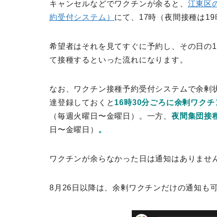
キャンセルなどでワクチンが余ると、
江東区
約受付システム）
にて、17時（夜間接種は1
希望者はそれを見てすぐに予約し、その日の17
て接種するといった流れになります。
なお、ワクチン接種予約受付システムで余剰
達登録しておくと
16時30分ごろに余剰ワクチ
（毎週火曜日〜金曜日）。一方、
夜間集団接種
日〜金曜日）
。
ワクチンが余らなかった日は通知はありませ
8月26日以降は、余剰ワクチンだけの通知も