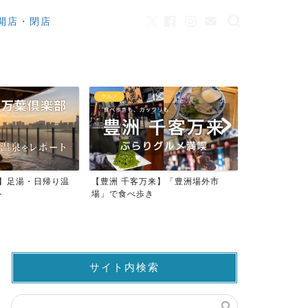
開店・閉店
グルメ
カフェ
】足湯・日帰り温
【豊洲 千客万来】「豊洲場外市
ワンちゃんOK
場」で食べ歩き
ストラン23店
サイト内検索