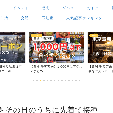
場
イベント
観光
グルメ
おトク
生活
交通
不動産
人気記事ランキング
グルメ
観光
日帰り温泉は空
【豊洲 千客万来】1,000円以下グル
【豊洲 千客万来
ーポ...
メまとめ
泉を写真レポート
をその日のうちに先着で接種