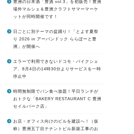
豊洲の日本酒「豊酒 vol.3」を初販売！豊洲
場外マルシェ＆豊洲クラフトサマーマーケ
ットが同時開催です！
日ごとに別テーマの盆踊り！「とよす夏祭
り 2026 in アーバンドック ららぽーと豊
洲」が開催へ
エラーで利用できないドコモ・バイクシェ
ア、8月4日の14時30分よりサービスを一時
停止中
時間無制限でパン食べ放題！平日ランチが
おトクな「BAKERY RESTAURANT C 豊洲
セイルパーク店」
お店・オフィス向けのビルを建設へ！（仮
称）豊洲五丁目テナントビル新築工事のお