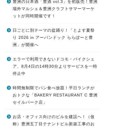
豊洲の日本酒「豊酒 vol.3」を初販売！豊洲
場外マルシェ＆豊洲クラフトサマーマーケ
ットが同時開催です！
日ごとに別テーマの盆踊り！「とよす夏祭
り 2026 in アーバンドック ららぽーと豊
洲」が開催へ
エラーで利用できないドコモ・バイクシェ
ア、8月4日の14時30分よりサービスを一時
停止中
時間無制限でパン食べ放題！平日ランチが
おトクな「BAKERY RESTAURANT C 豊洲
セイルパーク店」
お店・オフィス向けのビルを建設へ！（仮
称）豊洲五丁目テナントビル新築工事のお