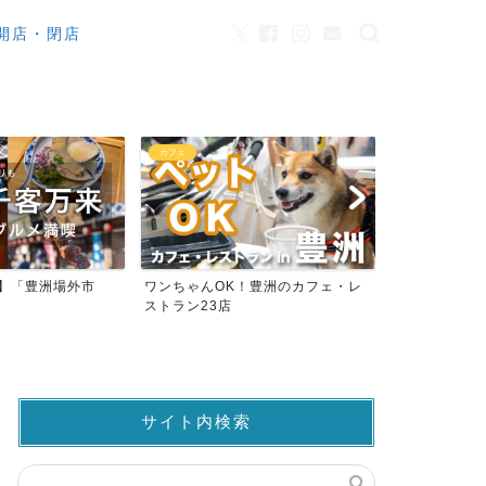
開店・閉店
カフェ
観光
来】「豊洲場外市
ワンちゃんOK！豊洲のカフェ・レ
豊洲市場でマ
ストラン23店
仲卸売場MAP
サイト内検索