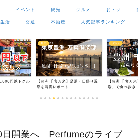
場
イベント
観光
グルメ
おトク
生活
交通
不動産
人気記事ランキング
観光
グルメ
,000円以下グル
【豊洲 千客万来】足湯・日帰り温
【豊洲 千客万
泉を写真レポート
場」で食べ歩き
日開業へ Perfumeのライブ