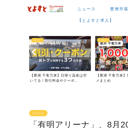
ニュース
豊洲市
【とよすと求人】
おトク
グルメ
026年大規模
【豊洲 千客万来】日帰り温泉は空
【豊洲 千客万来】1
いてる！割引料金やクーポ...
メまとめ
イベント
「有明アリーナ」、8月20