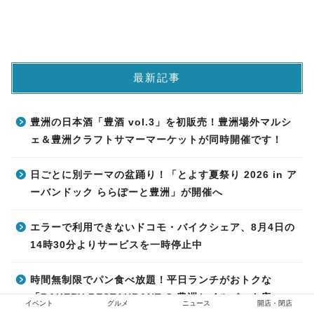
最新記事
豊洲の日本酒「豊酒 vol.3」を初販売！豊洲場外マルシ
ェ＆豊洲クラフトサマーマーケットが同時開催です！
日ごとに別テーマの盆踊り！「とよす夏祭り 2026 in ア
ーバンドック ららぽーと豊洲」が開催へ
エラーで利用できないドコモ・バイクシェア、8月4日の
14時30分よりサービスを一時停止中
時間無制限でパン食べ放題！平日ランチがおトクな
「BAKERY RESTAURANT C 豊洲セイルパーク店」
イベント
グルメ
ニュース
開店・閉店