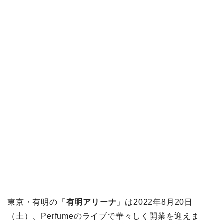
東京・有明の「
有明アリーナ
」は
2022
年
8
月
20
日
（土）、
Perfume
のライブで華々しく開業を迎えま