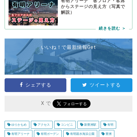
有明アリーナ 各フロア・客席
からステージの見え方（写真で
解説）
いいね！で最新情報Get
シェアする
ツイートする
X で
ゆりかもめ
アクセス
コンビニ
新豊洲駅
有明
有明アリーナ
有明ガーデン
有明親水海浜公園
豊洲