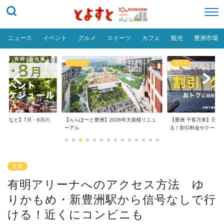
ニュース
イベント
グルメ
スイーツ
カフェ
観光
豊洲市場
ニュース
おトク
台場など】7月・8月の
【ららぽーと豊洲】2026年大規模リニュ
【豊洲 千客万来】日帰
..
ーアル
る！割引料金やクーポ..
交通
有明アリーナへのアクセス方法 ゆ
りかもめ・新豊洲駅から信号なしで行
ける！近くにコンビニも