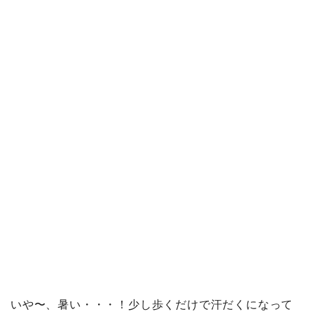
いや〜、暑い・・・！少し歩くだけで汗だくになって