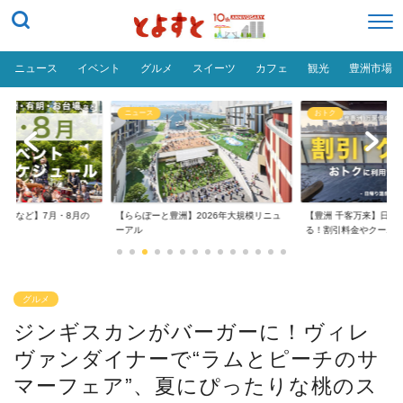
ニュース
イベント
グルメ
スイーツ
カフェ
観光
豊洲市場
ニュース
おトク
台場など】7月・8月の
【ららぽーと豊洲】2026年大規模リニュ
【豊洲 千客万来】日帰
..
ーアル
る！割引料金やクーポ..
グルメ
ジンギスカンがバーガーに！ヴィレ
ヴァンダイナーで“ラムとピーチのサ
マーフェア”、夏にぴったりな桃のス