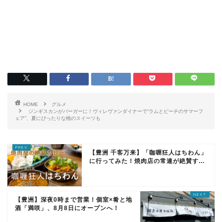
HOME
グルメ
ジンギスカンがバーガーに！ヴィレヴァンダイナーで“ラムとピーチのサマーフ
ェア”、夏にぴったりな桃のスイーツも
【豊洲 千客万来】「咖喱狂人はちわん」
に行ってみた！焼肉店の常連が絶賛す...
【豊洲】深夜0時まで営業！個室×肴と地
酒「満咲」、8月8日にオープンへ！