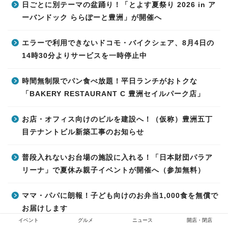
日ごとに別テーマの盆踊り！「とよす夏祭り 2026 in ア
ーバンドック ららぽーと豊洲」が開催へ
エラーで利用できないドコモ・バイクシェア、8月4日の
14時30分よりサービスを一時停止中
時間無制限でパン食べ放題！平日ランチがおトクな
「BAKERY RESTAURANT C 豊洲セイルパーク店」
お店・オフィス向けのビルを建設へ！（仮称）豊洲五丁
目テナントビル新築工事のお知らせ
普段入れないお台場の施設に入れる！「日本財団パラア
リーナ」で夏休み親子イベントが開催へ（参加無料）
ママ・パパに朗報！子ども向けのお弁当1,000食を無償で
お届けします
イベント
グルメ
ニュース
開店・閉店