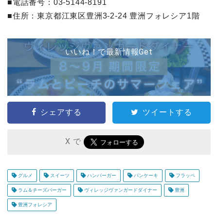
■電話番号：03-5144-8191
■住所：東京都江東区豊洲3-2-24 豊洲フォレシア1階
いいね！で最新情報Get
シェアする
ツイートする
X で
グルメ
スイーツ
ハンバーガー
パンケーキ
フラッペ
ラム＆チーズバーガー
ヴィレッジヴァンガードダイナー
豊洲
豊洲フォレシア