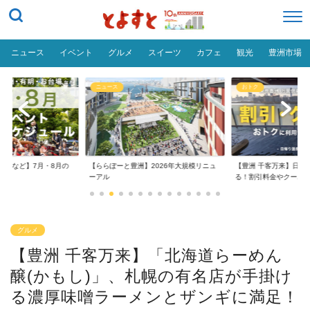
ニュース
イベント
グルメ
スイーツ
カフェ
観光
豊洲市場
ニュース
おトク
台場など】7月・8月の
【ららぽーと豊洲】2026年大規模リニュ
【豊洲 千客万来】日帰
..
ーアル
る！割引料金やクーポ..
グルメ
【豊洲 千客万来】「北海道らーめん
醸(かもし)」、札幌の有名店が手掛け
る濃厚味噌ラーメンとザンギに満足！