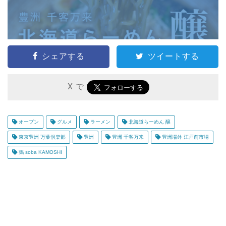
シェアする
ツイートする
X で
オープン
グルメ
ラーメン
北海道らーめん 醸
東京豊洲 万葉倶楽部
豊洲
豊洲 千客万来
豊洲場外 江戸前市場
鶏 soba KAMOSHI