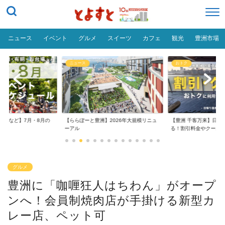
ニュース
イベント
グルメ
スイーツ
カフェ
観光
豊洲市場
ニュース
おトク
台場など】7月・8月の
【ららぽーと豊洲】2026年大規模リニュ
【豊洲 千客万来】日帰
..
ーアル
る！割引料金やクーポ..
グルメ
豊洲に「咖喱狂人はちわん」がオープ
ンへ！会員制焼肉店が手掛ける新型カ
レー店、ペット可