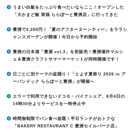
うまい白飯をたっぷり食べたいならここ！オープンした
「大かまど飯 寅福 ららぽーと豊洲店」に行ってきた
豊洲で2,200円！「夏のアフターヌーンティー」をララシ
ャンスガーデンが開催！今日から予約開始
豊洲の日本酒「豊酒 vol.3」を初販売！豊洲場外マルシ
ェ＆豊洲クラフトサマーマーケットが同時開催です！
日ごとに別テーマの盆踊り！「とよす夏祭り 2026 in ア
ーバンドック ららぽーと豊洲」が開催へ
エラーで利用できないドコモ・バイクシェア、8月4日の
14時30分よりサービスを一時停止中
時間無制限でパン食べ放題！平日ランチがおトクな
「BAKERY RESTAURANT C 豊洲セイルパーク店」