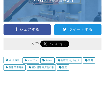
いいね！で最新情報Get
シェアする
ツイートする
X で
+81BEEF
オープン
カレー
咖喱狂人はちわん
豊洲
豊洲 千客万来
豊洲場外 江戸前市場
開店