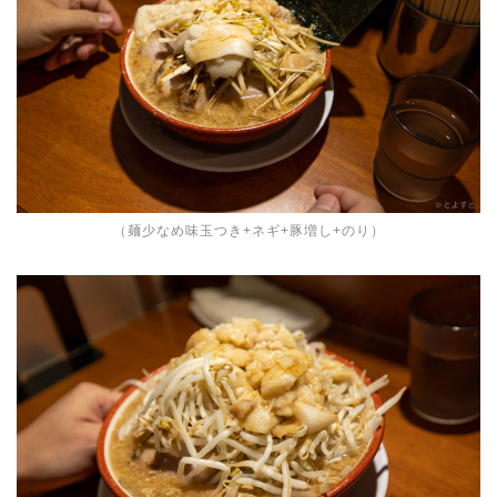
（麺少なめ味玉つき+ネギ+豚増し+のり）