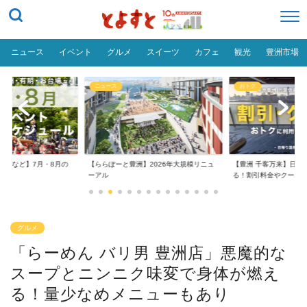
ニュース
イベント
グルメ
スイーツ
カフェ
観光
豊洲市場
おトク
グルメ
】2026年大規模リニュ
【豊洲 千客万来】日帰り温泉は空いて
【豊洲 千客万来】1,0
る！割引料金やクーポ...
め
グルメ
「らーめん バリ男 豊洲店」悪魔的な
スープとニンニク味変で身体が燃え
る！量少なめメニューもあり