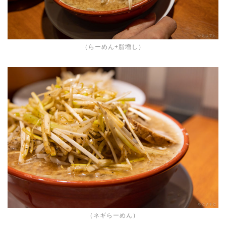
（らーめん+脂増し）
（ネギらーめん）