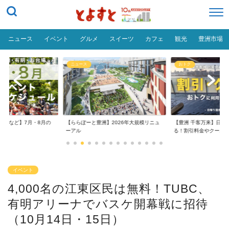
ニュース
イベント
グルメ
スイーツ
カフェ
観光
豊洲市場
ニュース
おトク
台場など】7月・8月の
【ららぽーと豊洲】2026年大規模リニュ
【豊洲 千客万来】日帰
..
ーアル
る！割引料金やクーポ..
イベント
4,000名の江東区民は無料！TUBC、
有明アリーナでバスケ開幕戦に招待
（10月14日・15日）