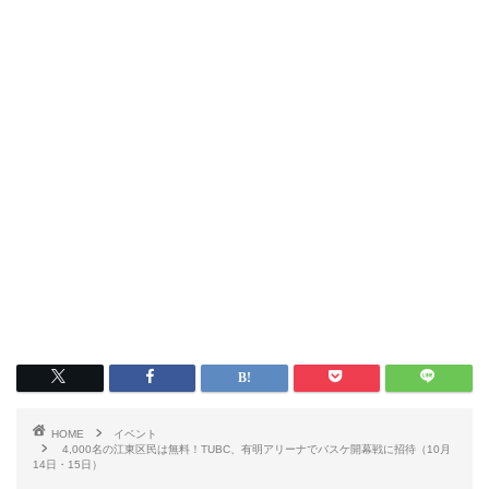
HOME
イベント
4,000名の江東区民は無料！TUBC、有明アリーナでバスケ開幕戦に招待（10月
14日・15日）