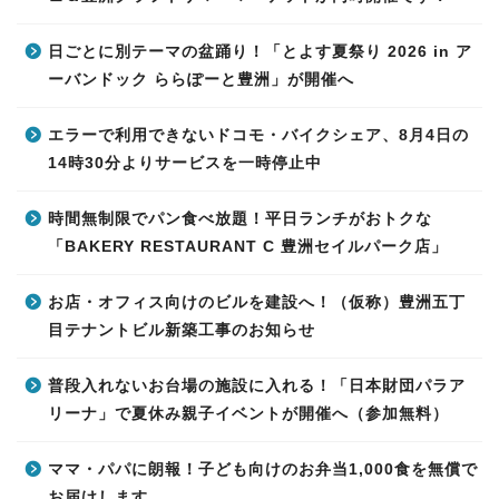
日ごとに別テーマの盆踊り！「とよす夏祭り 2026 in ア
ーバンドック ららぽーと豊洲」が開催へ
エラーで利用できないドコモ・バイクシェア、8月4日の
14時30分よりサービスを一時停止中
時間無制限でパン食べ放題！平日ランチがおトクな
「BAKERY RESTAURANT C 豊洲セイルパーク店」
お店・オフィス向けのビルを建設へ！（仮称）豊洲五丁
目テナントビル新築工事のお知らせ
普段入れないお台場の施設に入れる！「日本財団パラア
リーナ」で夏休み親子イベントが開催へ（参加無料）
ママ・パパに朗報！子ども向けのお弁当1,000食を無償で
お届けします