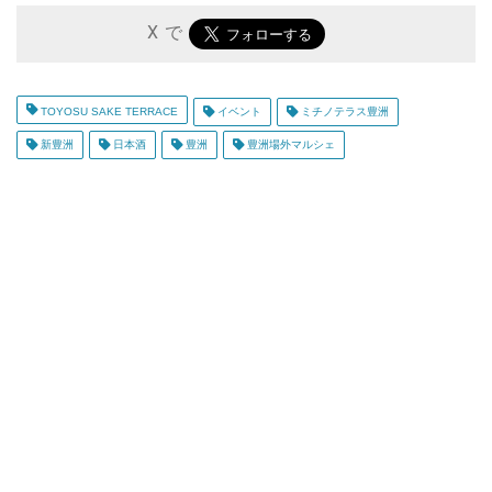
X で
TOYOSU SAKE TERRACE
イベント
ミチノテラス豊洲
新豊洲
日本酒
豊洲
豊洲場外マルシェ