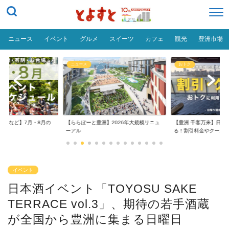
ニュース
イベント
グルメ
スイーツ
カフェ
観光
豊洲市場
ニュース
おトク
台場など】7月・8月の
【ららぽーと豊洲】2026年大規模リニュ
【豊洲 千客万来】日帰
..
ーアル
る！割引料金やクーポ..
イベント
日本酒イベント「TOYOSU SAKE
TERRACE vol.3」、期待の若手酒蔵
が全国から豊洲に集まる日曜日