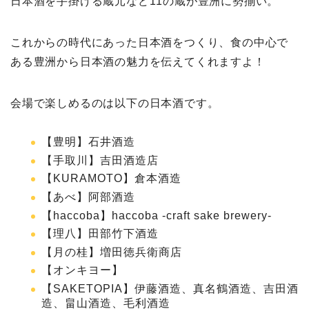
日本酒を手掛ける蔵元など11の蔵が豊洲に勢揃い。
これからの時代にあった日本酒をつくり、食の中心で
ある豊洲から日本酒の魅力を伝えてくれますよ！
会場で楽しめるのは以下の日本酒です。
【豊明】石井酒造
【手取川】吉田酒造店
【KURAMOTO】倉本酒造
【あべ】阿部酒造
【haccoba】haccoba -craft sake brewery-
【理八】田部竹下酒造
【月の桂】増田徳兵衛商店
【オンキヨー】
【SAKETOPIA】伊藤酒造、真名鶴酒造、吉田酒
造、畠山酒造、毛利酒造