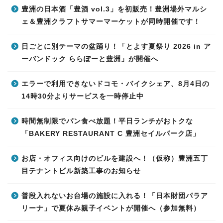
豊洲の日本酒「豊酒 vol.3」を初販売！豊洲場外マルシ
ェ＆豊洲クラフトサマーマーケットが同時開催です！
日ごとに別テーマの盆踊り！「とよす夏祭り 2026 in ア
ーバンドック ららぽーと豊洲」が開催へ
エラーで利用できないドコモ・バイクシェア、8月4日の
14時30分よりサービスを一時停止中
時間無制限でパン食べ放題！平日ランチがおトクな
「BAKERY RESTAURANT C 豊洲セイルパーク店」
お店・オフィス向けのビルを建設へ！（仮称）豊洲五丁
目テナントビル新築工事のお知らせ
普段入れないお台場の施設に入れる！「日本財団パラア
リーナ」で夏休み親子イベントが開催へ（参加無料）