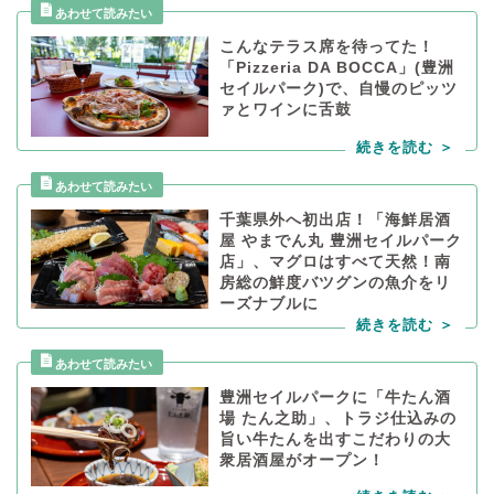
こんなテラス席を待ってた！
「Pizzeria DA BOCCA」(豊洲
セイルパーク)で、自慢のピッツ
ァとワインに舌鼓
千葉県外へ初出店！「海鮮居酒
屋 やまでん丸 豊洲セイルパーク
店」、マグロはすべて天然！南
房総の鮮度バツグンの魚介をリ
ーズナブルに
豊洲セイルパークに「牛たん酒
場 たん之助」、トラジ仕込みの
旨い牛たんを出すこだわりの大
衆居酒屋がオープン！