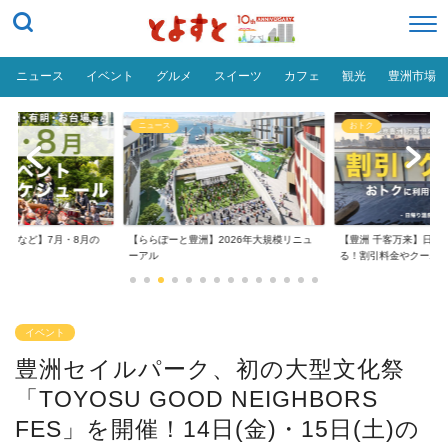
ニュース
イベント
グルメ
スイーツ
カフェ
観光
豊洲市場
ニュース
おトク
の
【ららぽーと豊洲】2026年大規模リニュ
【豊洲 千客万来】日帰り温泉は空いて
ーアル
る！割引料金やクーポ...
イベント
豊洲セイルパーク、初の大型文化祭
「TOYOSU GOOD NEIGHBORS
FES」を開催！14日(金)・15日(土)の