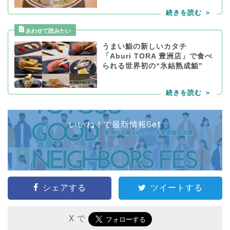
うまい鮨の新しいカタチ
「Aburi TORA 豊洲店」で食べ
られる世界初の“氷結熟成鮨”
いいね！で最新情報Get
シェアする
ツイートする
X で