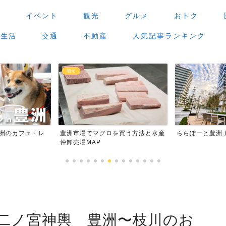
場
イベント
観光
グルメ
おトク
生活
交通
不動産
人気記事ランキング
観光
豊洲のカフェ・レ
豊洲市場でマグロを買う方法と水産
ららぽーと豊洲
仲卸売場MAP
】二ノ宮神輿 豊洲〜枝川のお