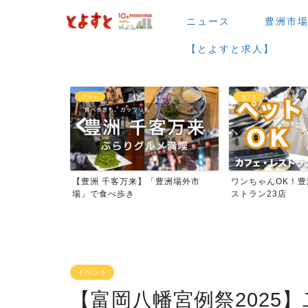
ニュース
豊洲市
【とよすと求人】
グルメ
カフェ
湯・日帰り温
【豊洲 千客万来】「豊洲場外市
ワンちゃんOK！
場」で食べ歩き
ストラン23店
イベント
【富岡八幡宮例祭2025