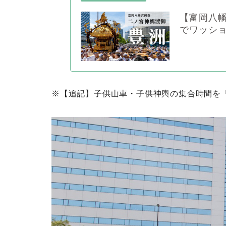
【富岡八幡
でワッシ
※【追記】子供山車・子供神輿の集合時間を