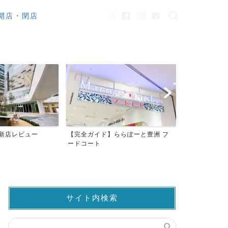
開店・閉店
ニュース
 新店レビュー
【完全ガイド】ららぽーと豊洲 フ
【東京BRT
ードコート
め
サイト内検索