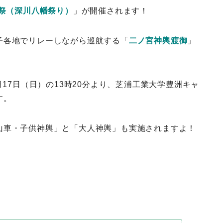
祭（深川八幡祭り）
」が開催されます！
子各地でリレーしながら巡航する「
二ノ宮神輿渡御
」
8月17日（日）の13時20分より、芝浦工業大学豊洲キャ
す。
山車・子供神輿」と「大人神輿」も実施されますよ！