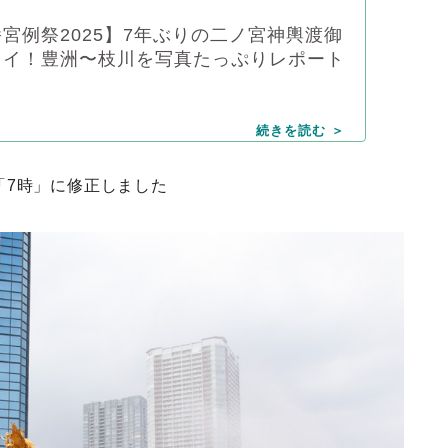
宮例祭2025】7年ぶりの二ノ宮神輿渡御
ョイ！豊洲〜枝川を写真たっぷりレポート
「7時」に修正しました