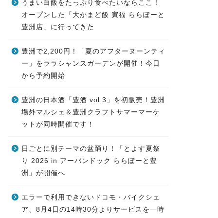
うまい白飯をたっぷり食べたいならここ！
オープンした「大かまど飯 寅福 ららぽーと
豊洲店」に行ってきた
豊洲で2,200円！「夏のアフターヌーンティ
ー」をララシャンスガーデンが開催！今日
から予約開始
豊洲の日本酒「豊酒 vol.3」を初販売！豊洲
場外マルシェ＆豊洲クラフトサマーマーケ
ットが同時開催です！
日ごとに別テーマの盆踊り！「とよす夏祭
り 2026 in アーバンドック ららぽーと豊
洲」が開催へ
エラーで利用できないドコモ・バイクシェ
ア、8月4日の14時30分よりサービスを一時