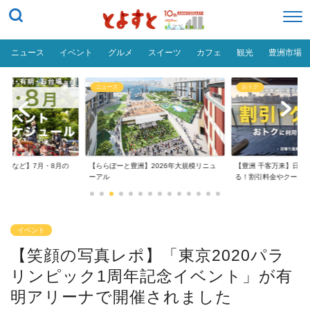
ニュース
イベント
グルメ
スイーツ
カフェ
観光
豊洲市場
ニュース
おトク
台場など】7月・8月の
【ららぽーと豊洲】2026年大規模リニュ
【豊洲 千客万来】日帰
..
ーアル
る！割引料金やクーポ..
イベント
【笑顔の写真レポ】「東京2020パラ
リンピック1周年記念イベント」が有
明アリーナで開催されました