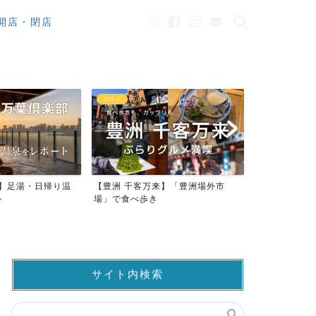
開店・閉店
カフェ
観光
来】「豊洲場外市
ワンちゃんOK！豊洲のカフェ・レ
豊洲市場でマ
ストラン23店
仲卸売場MAP
サイト内検索