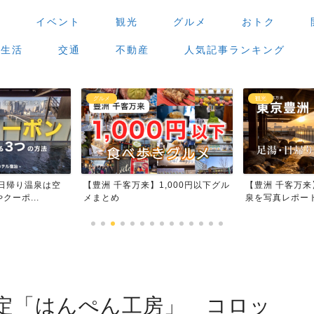
場
イベント
観光
グルメ
おトク
生活
交通
不動産
人気記事ランキング
観光
グルメ
,000円以下グル
【豊洲 千客万来】足湯・日帰り温
【豊洲 千客万
泉を写真レポート
場」で食べ歩き
定「はんぺん工房」 コロッ