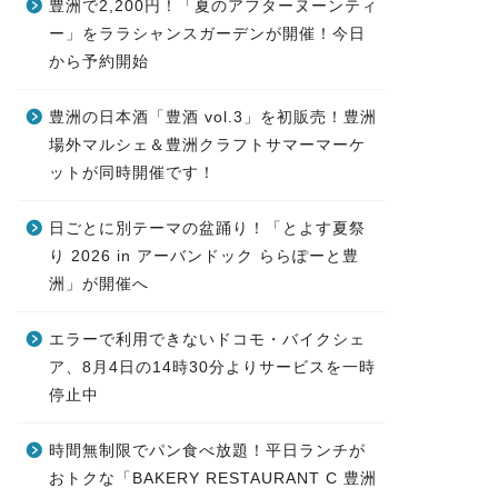
豊洲で2,200円！「夏のアフターヌーンティ
ー」をララシャンスガーデンが開催！今日
から予約開始
豊洲の日本酒「豊酒 vol.3」を初販売！豊洲
場外マルシェ＆豊洲クラフトサマーマーケ
ットが同時開催です！
日ごとに別テーマの盆踊り！「とよす夏祭
り 2026 in アーバンドック ららぽーと豊
洲」が開催へ
エラーで利用できないドコモ・バイクシェ
ア、8月4日の14時30分よりサービスを一時
停止中
時間無制限でパン食べ放題！平日ランチが
おトクな「BAKERY RESTAURANT C 豊洲