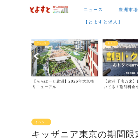
ニュース
豊洲市
【とよすと求人】
おトク
グルメ
026年大規模
【豊洲 千客万来】日帰り温泉は空
【豊洲 千客万来】1
いてる！割引料金やクーポ...
メまとめ
イベント
キッザニア東京の期間限