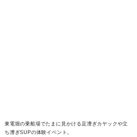
東電堀の乗船場でたまに見かける足漕ぎカヤックや立
ち漕ぎSUPの体験イベント。