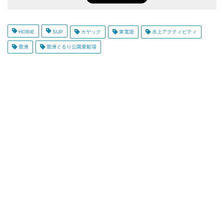
HOBIE
SUP
カヤック
東電堀
水上アクティビティ
豊洲
豊洲ぐるり公園乗船場