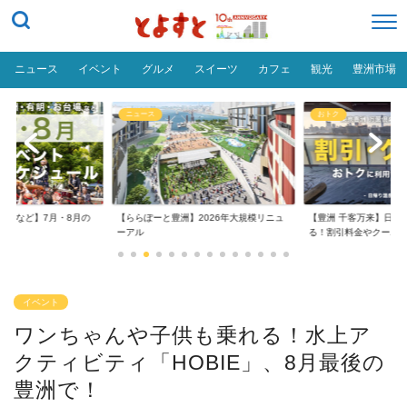
ニュース
イベント
グルメ
スイーツ
カフェ
観光
豊洲市場
ニュース
おトク
台場など】7月・8月の
【ららぽーと豊洲】2026年大規模リニュ
【豊洲 千客万来】日帰
..
ーアル
る！割引料金やクーポ..
イベント
ワンちゃんや子供も乗れる！水上ア
クティビティ「HOBIE」、8月最後の
豊洲で！