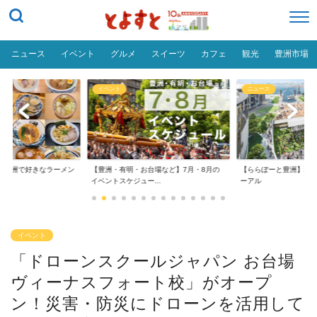
ニュース
イベント
グルメ
スイーツ
カフェ
観光
豊洲市場
ニュース
おトク
台場など】7月・8月の
【ららぽーと豊洲】2026年大規模リニュ
【豊洲 千客万来】日帰
..
ーアル
る！割引料金やクーポ..
イベント
「ドローンスクールジャパン お台場
ヴィーナスフォート校」がオープ
ン！災害・防災にドローンを活用して