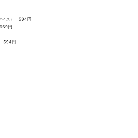
594円
アイス）
669円
594円