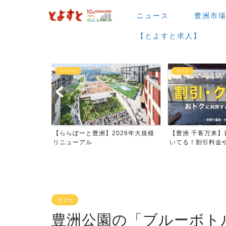
ニュース
豊洲市
【とよすと求人】
おトク
グルメ
026年大規模
【豊洲 千客万来】日帰り温泉は空
【豊洲 千客万来】1
いてる！割引料金やクーポ...
メまとめ
カフェ
豊洲公園の「ブルーボト