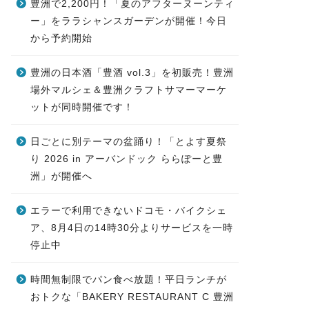
豊洲で2,200円！「夏のアフターヌーンティ
ー」をララシャンスガーデンが開催！今日
から予約開始
豊洲の日本酒「豊酒 vol.3」を初販売！豊洲
場外マルシェ＆豊洲クラフトサマーマーケ
ットが同時開催です！
日ごとに別テーマの盆踊り！「とよす夏祭
り 2026 in アーバンドック ららぽーと豊
洲」が開催へ
エラーで利用できないドコモ・バイクシェ
ア、8月4日の14時30分よりサービスを一時
停止中
時間無制限でパン食べ放題！平日ランチが
おトクな「BAKERY RESTAURANT C 豊洲