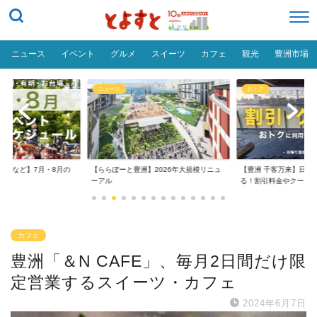
ニュース
イベント
グルメ
スイーツ
カフェ
観光
豊洲市場
ニュース
おトク
台場など】7月・8月の
【ららぽーと豊洲】2026年大規模リニュ
【豊洲 千客万来】日帰
..
ーアル
る！割引料金やクーポ..
カフェ
豊洲「＆N CAFE」、毎月2日間だけ限
定営業するスイーツ・カフェ
2024年6月7日