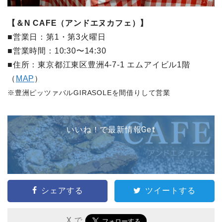
【＆N CAFE（アンドエヌカフェ）】
■営業日：第1・第3火曜日
■営業時間：10:30〜14:30
■住所：東京都江東区豊洲4-7-1 エムアイビル1階
（
MAP
）
※豊洲ピッツァバルGIRASOLEを間借りして営業
いいね！で最新情報Get
シェアする
ツイートする
X で