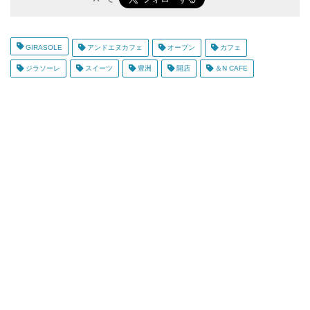
GIRASOLE
アンドエヌカフェ
オープン
カフェ
ジラソーレ
スイーツ
豊洲
開店
＆N CAFE