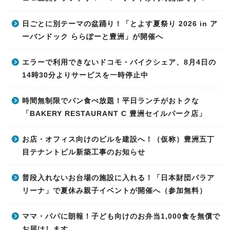
日ごとに別テーマの盆踊り！「とよす夏祭り 2026 in ア
ーバンドック ららぽーと豊洲」が開催へ
エラーで利用できないドコモ・バイクシェア、8月4日の
14時30分よりサービスを一時停止中
時間無制限でパン食べ放題！平日ランチがおトクな
「BAKERY RESTAURANT C 豊洲セイルパーク店」
お店・オフィス向けのビルを建設へ！（仮称）豊洲五丁
目テナントビル新築工事のお知らせ
普段入れないお台場の施設に入れる！「日本財団パラア
リーナ」で夏休み親子イベントが開催へ（参加無料）
ママ・パパに朗報！子ども向けのお弁当1,000食を無償で
お届けします