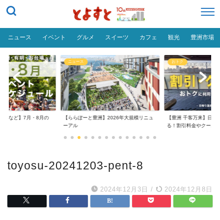
ニュース
イベント
グルメ
スイーツ
カフェ
観光
豊洲市場
ニュース
おトク
台場など】7月・8月の
【ららぽーと豊洲】2026年大規模リニュ
【豊洲 千客万来】日帰
..
ーアル
る！割引料金やクーポ..
toyosu-20241203-pent-8
2024年12月3日
/
2024年12月8日