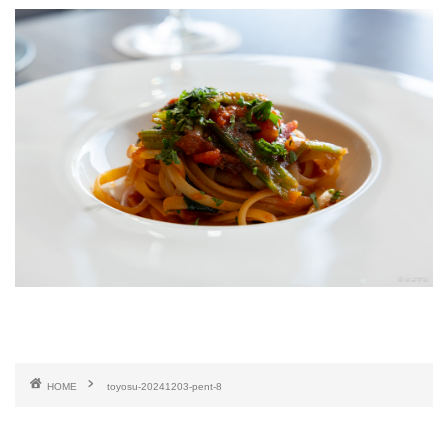
HOME
toyosu-20241203-pent-8