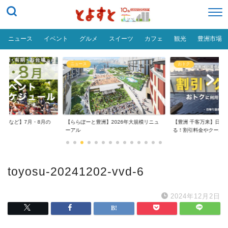
ニュース
イベント
グルメ
スイーツ
カフェ
観光
豊洲市場
ニュース
おトク
台場など】7月・8月の
【ららぽーと豊洲】2026年大規模リニュ
【豊洲 千客万来】日帰
..
ーアル
る！割引料金やクーポ..
toyosu-20241202-vvd-6
2024年12月2日