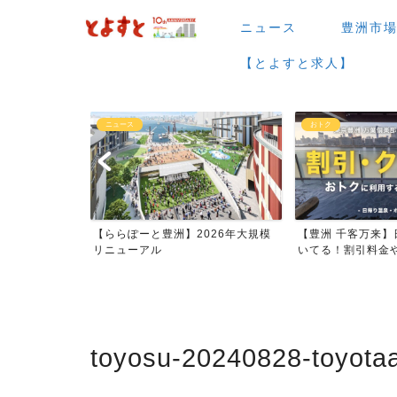
ニュース
豊洲市
【とよすと求人】
おトク
グルメ
026年大規模
【豊洲 千客万来】日帰り温泉は空
【豊洲 千客万来】1
いてる！割引料金やクーポ...
メまとめ
toyosu-20240828-toyota