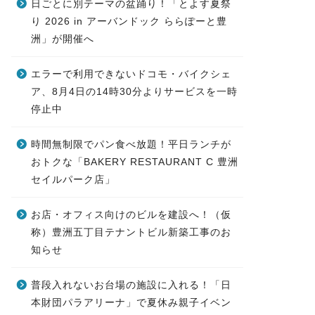
日ごとに別テーマの盆踊り！「とよす夏祭
り 2026 in アーバンドック ららぽーと豊
洲」が開催へ
エラーで利用できないドコモ・バイクシェ
ア、8月4日の14時30分よりサービスを一時
停止中
時間無制限でパン食べ放題！平日ランチが
おトクな「BAKERY RESTAURANT C 豊洲
セイルパーク店」
お店・オフィス向けのビルを建設へ！（仮
称）豊洲五丁目テナントビル新築工事のお
知らせ
普段入れないお台場の施設に入れる！「日
本財団パラアリーナ」で夏休み親子イベン