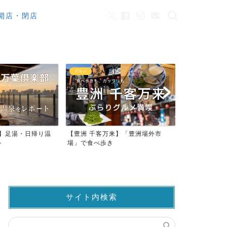
開店・閉店
カフェ
観光
来】「豊洲場外市
ワンちゃんOK！豊洲のカフェ・レ
豊洲市場でマ
ストラン23店
仲卸売場MAP
サイト内検索