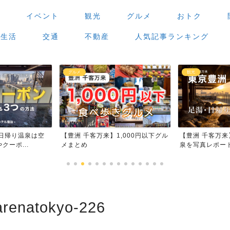
場
イベント
観光
グルメ
おトク
生活
交通
不動産
人気記事ランキング
観光
グルメ
,000円以下グル
【豊洲 千客万来】足湯・日帰り温
【豊洲 千客万
泉を写真レポート
場」で食べ歩き
arenatokyo-226