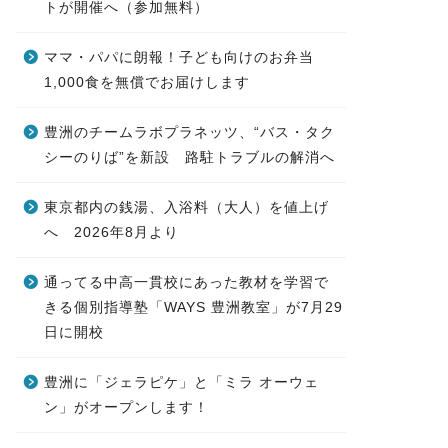
トが開催へ（参加無料）
ママ・パパに朗報！子ども向けのお弁当
1,000食を無償でお届けします
豊洲のチームラボプラネッツ、“バス・タク
シーのりば”を新設 路駐トラブルの解消へ
東京都内の銭湯、入浴料（大人）を値上げ
へ 2026年8月より
通ってる中高一貫校にあった教材を学習で
きる個別指導塾「WAYS 豊洲教室」が7月29
日に開校
豊洲に「ジェラピケ」と「ミラ オーウェ
ン」がオープンします！