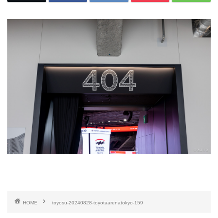
HOME
toyosu-20240828-toyotaarenatokyo-159