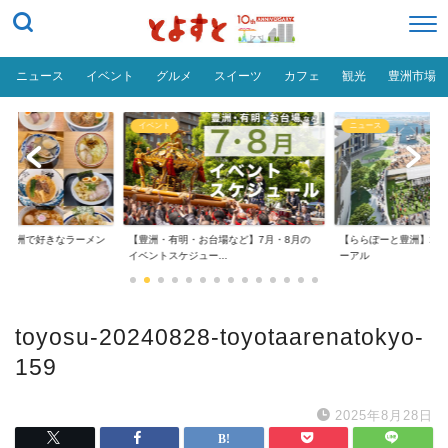
ニュース
イベント
グルメ
スイーツ
カフェ
観光
豊洲市場
イベント
ニュース
だ「豊洲で好きなラーメン
【豊洲・有明・お台場など】7月・8月の
【ららぽーと豊洲】20
イベントスケジュー...
ーアル
toyosu-20240828-toyotaarenatokyo-
159
2025年8月28日