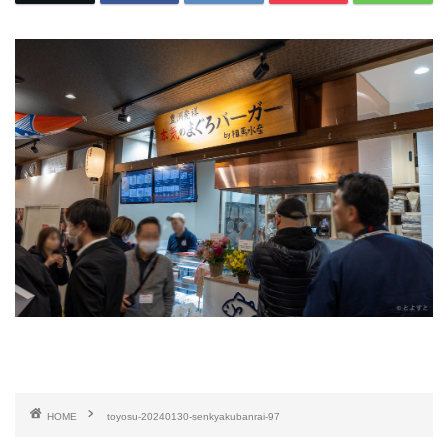
HOME
toyosu-20240130-senkyakubanrai-97