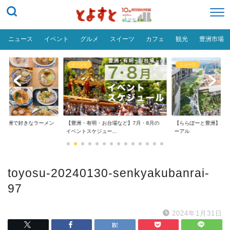
ニュース
イベント
グルメ
スイーツ
カフェ
観光
豊洲市場
イベント
ニュース
だ「豊洲で好きなラーメン
【豊洲・有明・お台場など】7月・8月の
【ららぽーと豊洲】20
イベントスケジュー...
ーアル
toyosu-20240130-senkyakubanrai-
97
2024年1月31日